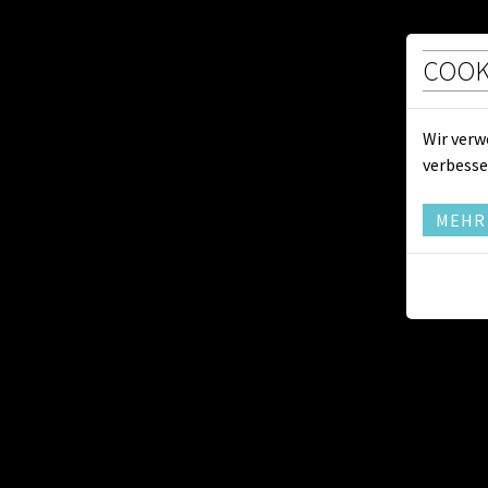
RATHAUS
SERVICE
COOK
Klassenabend der
Wir verw
Musikschule
verbesse
19.06.2026, 18.00 UHR
MEHR
Eintritt frei
Klassenabend der Musikschule