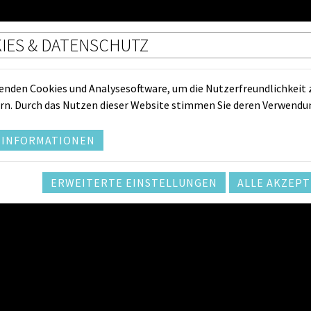
LEBEN IN HORN
IES & DATENSCHUTZ
enden Cookies und Analysesoftware, um die Nutzerfreundlichkeit 
rn. Durch das Nutzen dieser Website stimmen Sie deren Verwendu
Veranstaltungsinfos
Kontaktdaten Veran
Museum Horn
Museum Horn
 INFORMATIONEN
Wiener Straße 4, 3580 Horn
TERMIN SPEICHERN
ERWEITERTE EINSTELLUNGEN
ALLE AKZEPT
+
−
×
Klassenabend der Musikschule
Museum Horn