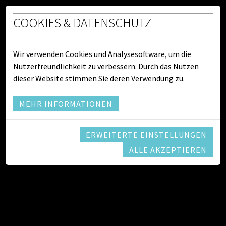
COOKIES & DATENSCHUTZ
Festival Allegro Vivo
Wir verwenden Cookies und Analysesoftware, um die
Nutzerfreundlichkeit zu verbessern. Durch das Nutzen
UNSERE STADT ALS ZENTRUM VON
dieser Website stimmen Sie deren Verwendung zu.
KUNST, KULTUR & RELIGION
MEHR INFORMATIONEN
ERWEITERTE EINSTELLUNGEN
ALLE AKZEPTIEREN