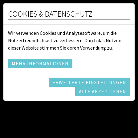
COOKIES & DATENSCHUTZ
Wirtschaftshof
Wir verwenden Cookies und Analysesoftware, um die
Nutzerfreundlichkeit zu verbessern. Durch das Nutzen
DER STADTGEMEINDE HORN
dieser Website stimmen Sie deren Verwendung zu.
Folgende Leistungen werden vom Bauhof der Stadtgemeinde
Horn erbracht:
MEHR INFORMATIONEN
Problemstoffübernahme
Straßenbau: Verschiedene Straßen- und
ERWEITERTE EINSTELLUNGEN
Wegsanierungen, Markierungsarbeiten, Verrohrungen,
ALLE AKZEPTIEREN
Kanaldeckel erneuern, Steg- und
Brückeninstandhaltung bzw. -bau, Straßenreinigung
Winterdienst: Schneeräumung, Sandstreuung,
Schneewände u. Rieselcontainer aufstellen
Anlagen: Betreuung von Park- und Gartenanlagen,
Kinderspielplätzen, Sportplätzen, Stadtsee,