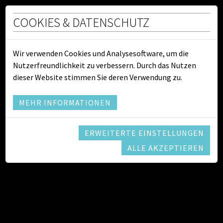
COOKIES & DATENSCHUTZ
Storchennest
Wir verwenden Cookies und Analysesoftware, um die
Nutzerfreundlichkeit zu verbessern. Durch das Nutzen
TREFFPUNKT FÜR FAMILIEN
dieser Website stimmen Sie deren Verwendung zu.
MEHR INFORMATIONEN
ERWEITERTE EINSTELLUNGEN
ALLE AKZEPTIEREN