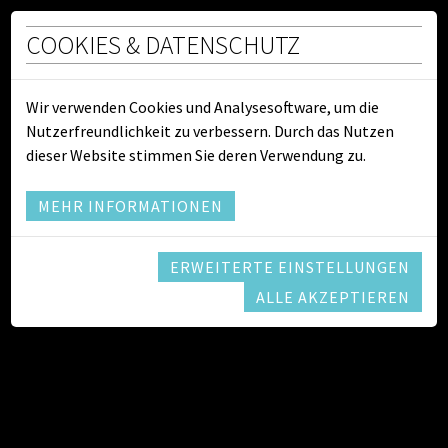
COOKIES & DATENSCHUTZ
Grillfest Caritas Werkstatt
Wir verwenden Cookies und Analysesoftware, um die
Nutzerfreundlichkeit zu verbessern. Durch das Nutzen
10.07.2026, 11.30 UHR
dieser Website stimmen Sie deren Verwendung zu.
MEHR INFORMATIONEN
ERWEITERTE EINSTELLUNGEN
ALLE AKZEPTIEREN